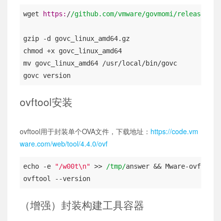
wget 
https:
/
/github.com/vmware
/govmomi/releases
/do
gzip -d govc_linux_amd64.gz

chmod +x govc_linux_amd64

mv govc_linux_amd64 /usr/local/bin/govc

govc version
ovftool安装
ovftool用于封装单个OVA文件，下载地址：
https://code.vm
ware.com/web/tool/4.4.0/ovf
echo -e 
"/w00t\n"
 >> 
/tmp/
answer && Mware-ovftool
-
ovftool --version
（增强）封装构建工具容器