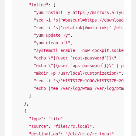
"inline"
: [

"yum install -y https://mirrors.aliyun.com
"sed -i 's|^#baseurl=https://download.fedo
"sed -i 's|^metalink|#metalink|' /etc/yum.
"yum update -y"
,

"yum clean all"
,

"systemctl enable --now cockpit.socket"
,

"echo \"{{user `root-password`}}\" | passw
"echo \"{{user `ops-password`}}\" | passwd
"mkdir -p /usr/local/customization/"
,

"sed -i 's/^HISTSIZE=1000/HISTSIZE=2000/' 
"echo |tee /var/log/wtmp /var/log/btmp /ro
      ]

    },

    {

"type"
: 
"file"
,

"source"
: 
"files/rc.local"
,

"destination"
: 
"/etc/rc.d/rc.local"