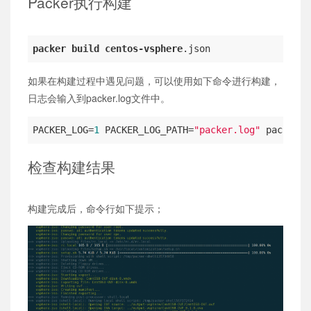
Packer执行构建
packer
build
centos-vsphere
.json
如果在构建过程中遇见问题，可以使用如下命令进行构建，
日志会输入到packer.log文件中。
PACKER_LOG
=
1
 PACKER_LOG_PATH=
"packer.log"
 packer b
检查构建结果
构建完成后，命令行如下提示；