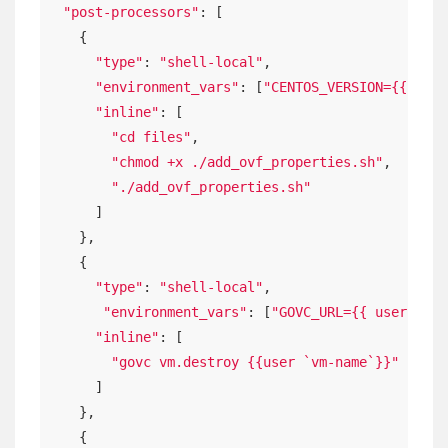
"post-processors"
: [

    {

"type"
: 
"shell-local"
,

"environment_vars"
: [
"CENTOS_VERSION={{ user
"inline"
: [

"cd files"
,

"chmod +x ./add_ovf_properties.sh"
,

"./add_ovf_properties.sh"
      ]

    },

    {

"type"
: 
"shell-local"
,

"environment_vars"
: [
"GOVC_URL={{ user `vsp
"inline"
: [

"govc vm.destroy {{user `vm-name`}}"
      ]

    },

    {
