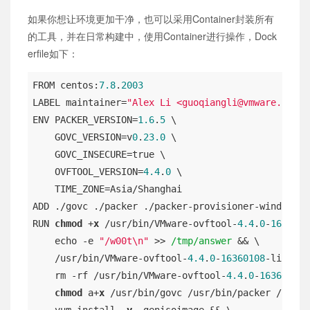
如果你想让环境更加干净，也可以采用Container封装所有
的工具，并在日常构建中，使用Container进行操作，Dock
erfile如下：
FROM centos:
7.8
.
2003
LABEL maintainer=
"Alex Li <guoqiangli@vmware.com>"
ENV PACKER_VERSION=
1.6
.
5
 \

    GOVC_VERSION=v
0
.
23.0
 \

    GOVC_INSECURE=true \

    OVFTOOL_VERSION=
4.4
.
0
 \

    TIME_ZONE=Asia/Shanghai

ADD ./govc ./packer ./packer-provisioner-windows-u
RUN 
chmod
 +
x
 /usr/bin/VMware-ovftool-
4.4
.
0
-
1636010
    echo -e 
"/w00t\n"
 >> 
/tmp/answer
 && \

    /usr/bin/VMware-ovftool-
4.4
.
0
-
16360108
-lin.x86
    rm -rf /usr/bin/VMware-ovftool-
4.4
.
0
-
16360108
-
chmod
 a+
x
 /usr/bin/govc /usr/bin/packer /usr/b