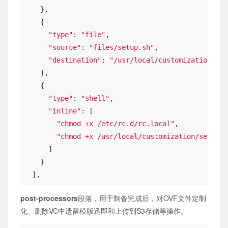
    },

    {

"type"
: 
"file"
,

"source"
: 
"files/setup.sh"
,

"destination"
: 
"/usr/local/customization/set
    },

    {

"type"
: 
"shell"
,

"inline"
: [

"chmod +x /etc/rc.d/rc.local"
,

"chmod +x /usr/local/customization/setup.s
      ]

    }

  ],
post-processors
段落，用于制备完成后，对OVF文件定制
化、删除VC中遗留模版迅即和上传到S3存储等操作。