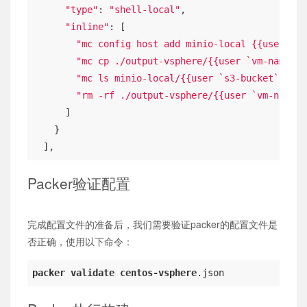
"type"
: 
"shell-local"
,

"inline"
: [

"mc config host add minio-local {{user `s3
"mc cp ./output-vsphere/{{user `vm-name`}}
"mc ls minio-local/{{user `s3-bucket`}}"
,

"rm -rf ./output-vsphere/{{user `vm-name`}
      ]

    }

  ],
Packer验证配置
完成配置文件的准备后，我们需要验证packer的配置文件是
否正确，使用以下命令：
packer
validate
centos-vsphere
.json