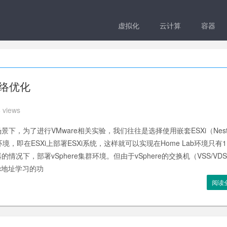
虚拟化
云计算
容器
网络优化
 views
景下，为了进行VMware相关实验，我们往往是选择使用嵌套ESXi（Nest
）环境，即在ESXi上部署ESXi系统，这样就可以实现在Home Lab环境只有
的情况下，部署vSphere集群环境。但由于vSphere的交换机（VSS/VD
c地址学习的功
阅读