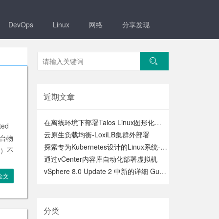
DevOps
Linux
网络
分享发现
近期文章
在离线环境下部署Talos Linux图形化管理工具Omni
ed
云原生负载均衡-LoxiLB集群外部署
1台物
探索专为Kubernetes设计的Linux系统-Talos Linux，安全、不可变和极简
S）不
通过vCenter内容库自动化部署虚拟机
vSphere 8.0 Update 2 中新的详细 GuestOS 数据
全文
分类