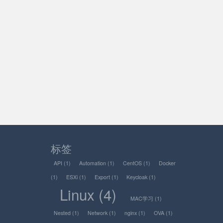
标签
API
(1)
Automation
(1)
CentOS
(1)
Docker
(1)
ESXi
(1)
Export
(1)
Keycloak
(1)
Linux
(4)
MAC学习
(1)
Nested
(1)
Network
(1)
nginx
(1)
OVA
(1)