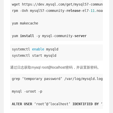
wget https://dev.mysql.com/get/mysql57-community-
r
rpm -Uvh mysql57-community-
release
-el7
-11.
noarch.r
yum makecache

yum 
install
 -y mysql-community-
server
systemctl 
enable
 mysqld

通过日志获取mysql root@localhost密码，并设置新密码。
grep ‘temporary password’ /var/log/mysqld.log

mysql -uroot -p

ALTER
USER
 ‘root’@’localhost’ 
IDENTIFIED
BY