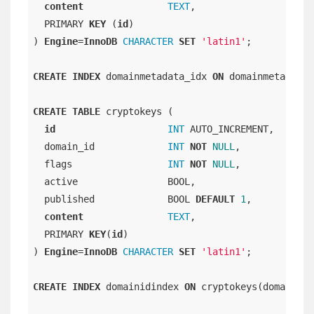
content
TEXT
,

  PRIMARY 
KEY
 (
id
)

) 
Engine
=
InnoDB
CHARACTER
SET
'latin1'
;

CREATE
INDEX
 domainmetadata_idx 
ON
 domainmetadata 
CREATE
TABLE
 cryptokeys (

id
INT
 AUTO_INCREMENT,

  domain_id             
INT
NOT
NULL
,

  flags                 
INT
NOT
NULL
,

  active                BOOL,

  published             BOOL 
DEFAULT
1
,

content
TEXT
,

  PRIMARY 
KEY
(
id
)

) 
Engine
=
InnoDB
CHARACTER
SET
'latin1'
;

CREATE
INDEX
 domainidindex 
ON
 cryptokeys(domain_id)