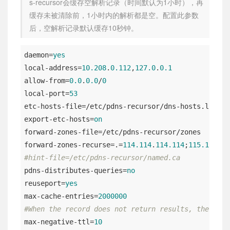
s-recursor会缓存空解析记录（时间默认为1小时），再
缓存未被清除前，1小时内的解析都是空。配置此参数
后，空解析记录默认缓存10秒钟。
daemon
=
yes
local-address
=
10.208
.
0.112
,
127.0
.
0.1
allow-from
=
0.0
.
0.0
/
0
local-port
=
53
etc-hosts-file
export-etc-hosts
=
on
forward-zones-file
forward-zones-recurse
=.=
114.114
.
114.114
;
115.115
.
11
#hint-file=/etc/pdns-recursor/named.ca
pdns-distributes-queries
=
no
reuseport
=
yes
max-cache-entries
=
2000000
#When the record does not return results, the maxi
max-negative-ttl
=
10