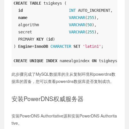
CREATE
TABLE
 tsigkeys (

id
INT
 AUTO_INCREMENT,

name
VARCHAR
(
255
),

  algorithm             
VARCHAR
(
50
),

  secret                
VARCHAR
(
255
),

  PRIMARY 
KEY
 (
id
)

) 
Engine
=
InnoDB
CHARACTER
SET
'latin1'
;

CREATE
UNIQUE
INDEX
 namealgoindex 
ON
 tsigkeys(
name
此步骤完成了MySQL数据库的主从复制环境和powerdns数
据库的置备，您可以查看powerdns数据库是否复制成功。
安装PowerDNS权威服务器
安装PowerDNS Authoritative源和安装PowerDNS Authorita
tive。