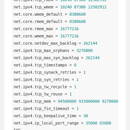
net.ipv4.tcp_wmem = 
10240
87380
12582912
net.core.wmem_default = 
8388608
net.core.rmem_default = 
8388608
net.core.rmem_max = 
16777216
net.core.wmem_max = 
16777216
net.core.netdev_max_backlog = 
262144
net.ipv4.tcp_max_orphans = 
3276800
net.ipv4.tcp_max_syn_backlog = 
262144
net.ipv4.tcp_timestamps = 
0
net.ipv4.tcp_synack_retries = 
1
net.ipv4.tcp_syn_retries = 
1
net.ipv4.tcp_tw_recycle = 
1
net.ipv4.tcp_tw_reuse = 
1
net.ipv4.tcp_mem = 
94500000
915000000
927000000
net.ipv4.tcp_fin_timeout = 
1
net.ipv4.tcp_keepalive_time = 
30
net.ipv4.ip_local_port_range = 
35000
65000