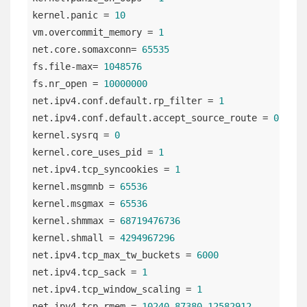
kernel.panic = 
10
vm.overcommit_memory = 
1
net.core.somaxconn= 
65535
fs.file-max= 
1048576
fs.nr_open = 
10000000
net.ipv4.conf.default.rp_filter = 
1
net.ipv4.conf.default.accept_source_route = 
0
kernel.sysrq = 
0
kernel.core_uses_pid = 
1
net.ipv4.tcp_syncookies = 
1
kernel.msgmnb = 
65536
kernel.msgmax = 
65536
kernel.shmmax = 
68719476736
kernel.shmall = 
4294967296
net.ipv4.tcp_max_tw_buckets = 
6000
net.ipv4.tcp_sack = 
1
net.ipv4.tcp_window_scaling = 
1
net.ipv4.tcp_rmem = 
10240
87380
12582912