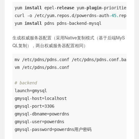
yum 
install
 epel-
release
 yum-
plugin
-priorities &&

curl -o /etc/yum.repos.d/powerdns-auth
-45.
repo htt
yum 
install
 pdns pdns-backend-mysql
生成权威服务器配置（采用Native复制模式（基于后端MyS
QL复制），两台权威服务器配置相同）
mv /etc/pdns/pdns.conf /etc/pdns/pdns.conf.bak

vm /etc/pdns/pdns.conf

# backend
launch=gmysql

gmysql-host=localhost

gmysql-port=3306

gmysql-dbname=powerdns

gmysql-user=powerdns

gmysql-password=powerdns用户密码
