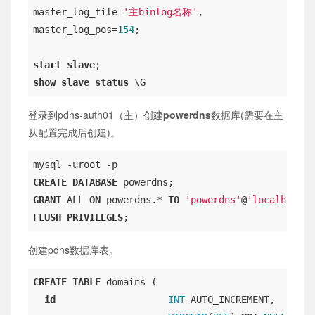
master_log_file=
'主binlog名称'
,

master_log_pos=
154
;

start
slave
show
slave
status
 \G
登录到pdns-auth01（主）创建
powerdns
数据库(需要在主
从配置完成后创建)。
CREATE
DATABASE
GRANT
 ALL 
ON
 powerdns.* 
TO
'powerdns'
@
'localhost'
FLUSH
PRIVILEGES
;
创建pdns数据库表。
CREATE
TABLE
 domains (

id
INT
 AUTO_INCREMENT,
