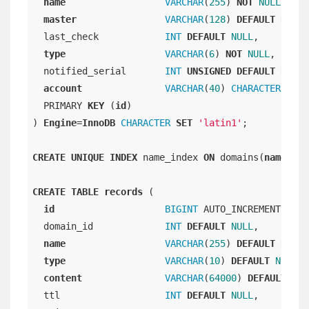
name
VARCHAR
(
255
) 
NOT
NULL
,

master
VARCHAR
(
128
) 
DEFAULT
NULL
,

  last_check            
INT
DEFAULT
NULL
,

type
VARCHAR
(
6
) 
NOT
NULL
,

  notified_serial       
INT
UNSIGNED
DEFAULT
NULL
,

account
VARCHAR
(
40
) 
CHARACTER
SET
  PRIMARY 
KEY
 (
id
)

) 
Engine
=
InnoDB
CHARACTER
SET
'latin1'
;

CREATE
UNIQUE
INDEX
 name_index 
ON
 domains(
name
);

CREATE
TABLE
records
 (

id
BIGINT
 AUTO_INCREMENT,

  domain_id             
INT
DEFAULT
NULL
,

name
VARCHAR
(
255
) 
DEFAULT
NULL
,

type
VARCHAR
(
10
) 
DEFAULT
NULL
,

content
VARCHAR
(
64000
) 
DEFAULT
NUL
  ttl                   
INT
DEFAULT
NULL
,
