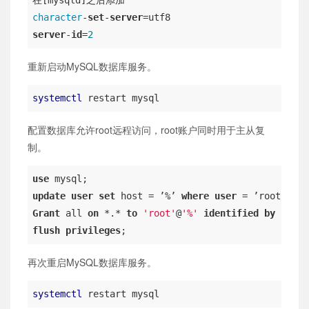
character
-
set
-
server
server
-
id
=
2
重新启动MySQL数据库服务。
systemctl
 restart mysql
配置数据库允许root远程访问，root账户同时用于主从复
制。
use
update
user
set
 host = ’%’ 
where
user
Grant
 all 
on
 *.* 
to
'root'
@
'%'
identified
by
'ro
flush
privileges
;
再次重启MySQL数据库服务。
systemctl
 restart mysql