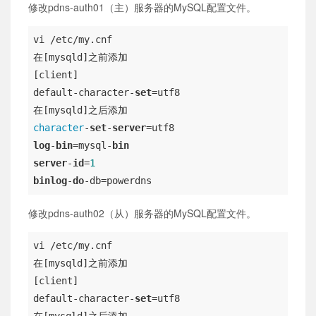
修改pdns-auth01（主）服务器的MySQL配置文件。
vi /etc/my.cnf 

在[mysqld]之前添加 

[client] 

default-character-
set
=utf8 

character
-
set
-
server
log
-
bin
=mysql-
bin
server
-
id
=
1
binlog
-
do
-db=powerdns
修改pdns-auth02（从）服务器的MySQL配置文件。
vi /etc/my.cnf 

在[mysqld]之前添加 

[client] 

default-character-
set
=utf8 
