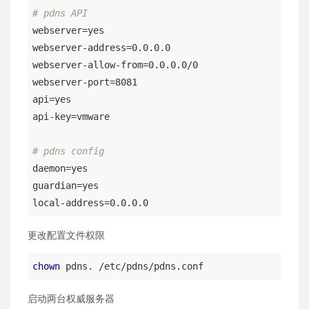
# pdns API
webserver=yes

webserver-address=0.0.0.0

webserver-allow-from=0.0.0.0/0

webserver-port=8081

api=yes

api-key=vmware

# pdns config
daemon=yes

guardian=yes

更改配置文件权限
chown
 pdns. /etc/pdns/pdns.conf
启动两台权威服务器