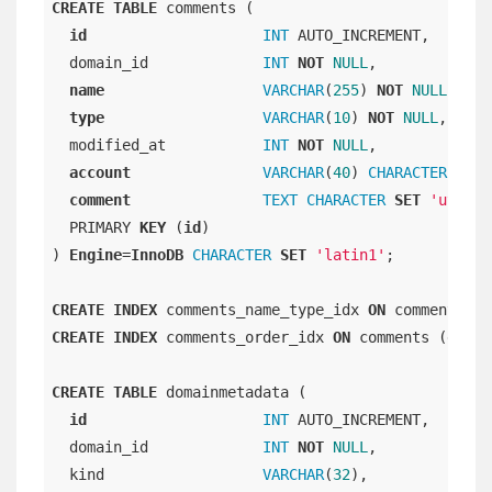
CREATE
TABLE
 comments (

id
INT
 AUTO_INCREMENT,

  domain_id             
INT
NOT
NULL
,

name
VARCHAR
(
255
) 
NOT
NULL
,

type
VARCHAR
(
10
) 
NOT
NULL
,

  modified_at           
INT
NOT
NULL
,

account
VARCHAR
(
40
) 
CHARACTER
SET
comment
TEXT
CHARACTER
SET
'utf8'
  PRIMARY 
KEY
 (
id
)

) 
Engine
=
InnoDB
CHARACTER
SET
'latin1'
;

CREATE
INDEX
 comments_name_type_idx 
ON
 comments (
n
CREATE
INDEX
 comments_order_idx 
ON
 comments (domai
CREATE
TABLE
 domainmetadata (

id
INT
 AUTO_INCREMENT,

  domain_id             
INT
NOT
NULL
,

  kind                  
VARCHAR
(
32
),
