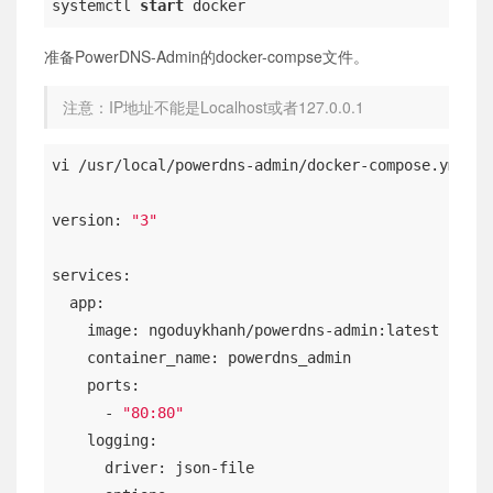
systemctl 
start
 docker
准备PowerDNS-Admin的docker-compse文件。
注意：IP地址不能是Localhost或者127.0.0.1
vi /usr/local/powerdns-admin/docker-compose.yml

version: 
"3"
services:

  app:

    image: ngoduykhanh/powerdns-admin:latest

    container_name: powerdns_admin

    ports:

      - 
"80:80"
    logging:

      driver: json-file
