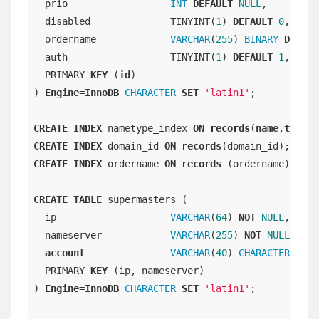
  prio                  
INT
DEFAULT
NULL
,

  disabled              TINYINT(
1
) 
DEFAULT
0
,

  ordername             
VARCHAR
(
255
) 
BINARY
DEFAUL
  auth                  TINYINT(
1
) 
DEFAULT
1
,

  PRIMARY 
KEY
 (
id
)

) 
Engine
=
InnoDB
CHARACTER
SET
'latin1'
;

CREATE
INDEX
 nametype_index 
ON
records
(
name
,
type
CREATE
INDEX
 domain_id 
ON
records
CREATE
INDEX
 ordername 
ON
records
 (ordername);

CREATE
TABLE
 supermasters (

  ip                    
VARCHAR
(
64
) 
NOT
NULL
,

  nameserver            
VARCHAR
(
255
) 
NOT
NULL
,

account
VARCHAR
(
40
) 
CHARACTER
SET
  PRIMARY 
KEY
 (ip, nameserver)

) 
Engine
=
InnoDB
CHARACTER
SET
'latin1'
;
