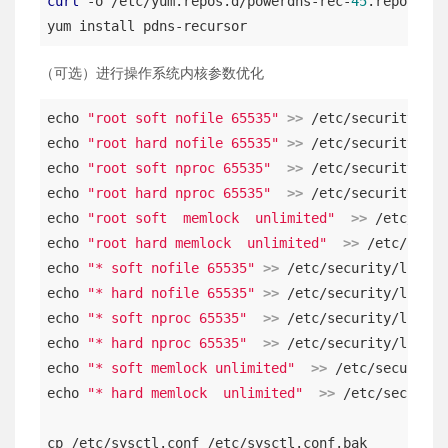
curl
 -o /etc/yum.repos.d/powerdns-rec-
45
.repo http
yum install pdns-recursor
（可选）进行操作系统内核参数优化
echo 
"root soft nofile 65535"
>> 
/etc/security/lim
echo 
"root hard nofile 65535"
>> 
/etc/security/lim
echo 
"root soft nproc 65535"
>> 
/etc/security/lim
echo 
"root hard nproc 65535"
>> 
/etc/security/lim
echo 
"root soft  memlock  unlimited"
>> 
/etc/secu
echo 
"root hard memlock  unlimited"
>> 
/etc/secur
echo 
"* soft nofile 65535"
>> 
/etc/security/limits
echo 
"* hard nofile 65535"
>> 
/etc/security/limits
echo 
"* soft nproc 65535"
>> 
/etc/security/limits
echo 
"* hard nproc 65535"
>> 
/etc/security/limits
echo 
"* soft memlock unlimited"
>> 
/etc/security/
echo 
"* hard memlock  unlimited"
>> 
/etc/security
cp /etc/sysctl.conf /etc/sysctl.conf.bak
