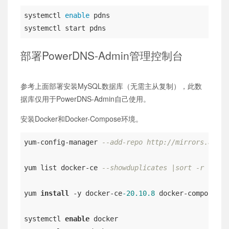
systemctl 
enable
 pdns

systemctl start pdns
部署PowerDNS-Admin管理控制台
参考上面部署安装MySQL数据库（无需主从复制），此数
据库仅用于PowerDNS-Admin自己使用。
安装Docker和Docker-Compose环境。
yum-config-manager 
--add-repo http://mirrors.aliyu
yum list docker-ce 
--showduplicates |sort -r
yum 
install
 -y docker-ce
-20.10
.8
 docker-compose

systemctl 
enable
 docker
