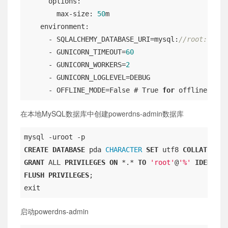
      options:

        max-size: 
50
m

    environment:

      - SQLALCHEMY_DATABASE_URI=mysql:
//root:VMwar
      - GUNICORN_TIMEOUT=
60
      - GUNICORN_WORKERS=
2
      - GUNICORN_LOGLEVEL=DEBUG

      - OFFLINE_MODE=False # True 
for
 offline, Fal
在本地MySQL数据库中创建powerdns-admin数据库
CREATE
DATABASE
 pda 
CHARACTER
SET
 utf8 
COLLATE
GRANT
 ALL 
PRIVILEGES
ON
 *.* 
TO
'root'
@
'%'
IDENTIFI
FLUSH
PRIVILEGES
;

exit
启动powerdns-admin