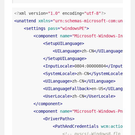
<?
xml version=
"1.0"
 encoding=
"utf-8"
?>
<
unattend
xmlns
=
"urn:schemas-microsoft-com:unatten
<
settings
pass
=
"windowsPE"
>
<
component
name
=
"Microsoft-Windows-Interna
<
SetupUILanguage
>
<
UILanguage
>
zh-CN
</
UILanguage
>
</
SetupUILanguage
>
<
InputLocale
>
0804:00000804
</
InputLocal
<
SystemLocale
>
zh-CN
</
SystemLocale
>
<
UILanguage
>
zh-CN
</
UILanguage
>
<
UILanguageFallback
>
en-US
</
UILanguageF
<
UserLocale
>
zh-CN
</
UserLocale
>
</
component
>
<
component
name
=
"Microsoft-Windows-PnpCust
<
DriverPaths
>
<
PathAndCredentials
wcm:action
=
"ad
<!-- pvscsi-Windows8.flp -->