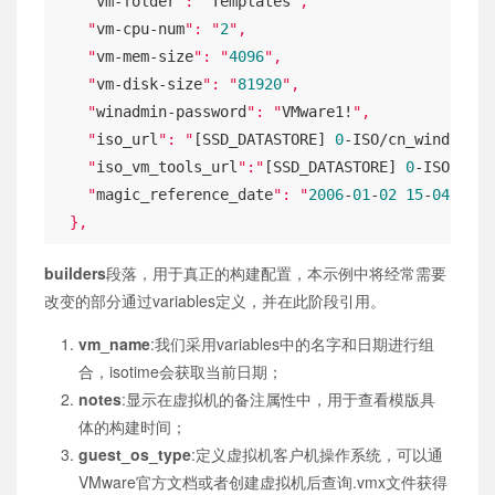
    "
vm-folder
": "
Templates
",

    "
vm-cpu-num
": "
2
",

    "
vm-mem-size
": "
4096
",

    "
vm-disk-size
": "
81920
",

    "
winadmin-password
": "
VMware1!
",

    "
iso_url
": "
[SSD_DATASTORE] 
0
-ISO/cn_windows_s
    "
iso_vm_tools_url
":"
[SSD_DATASTORE] 
0
-ISO/wind
    "
magic_reference_date
": "
2006
-
01
-
02
15
-
04
-
05
+0
  },
builders
段落，用于真正的构建配置，本示例中将经常需要
改变的部分通过variables定义，并在此阶段引用。
vm_name
:我们采用variables中的名字和日期进行组
合，isotime会获取当前日期；
notes
:显示在虚拟机的备注属性中，用于查看模版具
体的构建时间；
guest_os_type
:定义虚拟机客户机操作系统，可以通
VMware官方文档或者创建虚拟机后查询.vmx文件获得