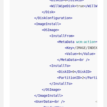
<
WillWipeDisk
>
true
</
WillWipeDi
</
Disk
>
</
DiskConfiguration
>
<
ImageInstall
>
<
OSImage
>
<
InstallFrom
>
<
MetaData
wcm:action
=
"add"
<
Key
>
/IMAGE/INDEX
</
Key
<
Value
>
4
</
Value
>
</
MetaData
>
<
br
 />
<
InstallTo
>
<
DiskID
>
0
</
DiskID
>
<
PartitionID
>
2
</
PartitionI
</
InstallTo
>
</
OSImage
>
</
ImageInstall
>
<
UserData
>
<
br
 />
<!-- P