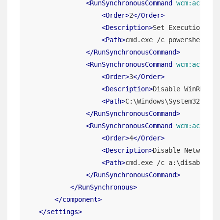
<
RunSynchronousCommand
wcm:action
=
<
Order
>
2
</
Order
>
<
Description
>
Set Execution Pol
<
Path
>
cmd.exe /c powershell -C
</
RunSynchronousCommand
>
<
RunSynchronousCommand
wcm:action
=
<
Order
>
3
</
Order
>
<
Description
>
Disable WinRM
</
De
<
Path
>
C:\Windows\System32\Wind
</
RunSynchronousCommand
>
<
RunSynchronousCommand
wcm:action
=
<
Order
>
4
</
Order
>
<
Description
>
Disable Network D
<
Path
>
cmd.exe /c a:\disable-ne
</
RunSynchronousCommand
>
</
RunSynchronous
>
</
component
>
</
settings
>