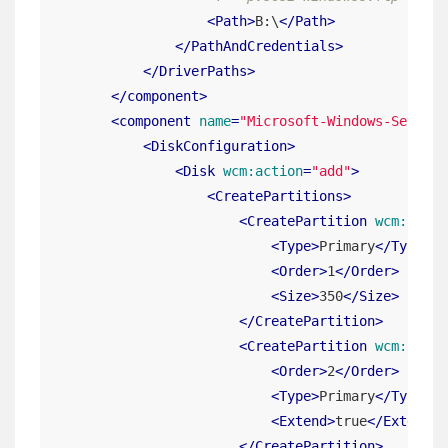
<
Path
>
B:\
</
Path
>
</
PathAndCredentials
>
</
DriverPaths
>
</
component
>
<
component
name
=
"Microsoft-Windows-Setup"
<
DiskConfiguration
>
<
Disk
wcm:action
=
"add"
>
<
CreatePartitions
>
<
CreatePartition
wcm:actio
<
Type
>
Primary
</
Type
>
<
Order
>
1
</
Order
>
<
Size
>
350
</
Size
>
</
CreatePartition
>
<
CreatePartition
wcm:actio
<
Order
>
2
</
Order
>
<
Type
>
Primary
</
Type
>
<
Extend
>
true
</
Extend
>
</
CreatePartition
>