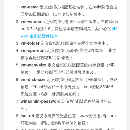
vm-name
:定义虚拟机模版基础名称，在build阶段会自
己增加日期后缀，以方便却别版本；
vm-version
:定义虚拟机使用什么硬件版本，当前vSph
ere6.7U3使用15，其他版本请查询相关工具中心的
VM
ware虚拟机硬件版本
；
vm-folder
:定义虚拟机模版保存在哪个文件夹中；
vm-cpu-num
:定义虚拟机模版配置的CPU数量，通过
模版再进行部署时可以修改；
vm-mem-size
:定义虚拟机模版配置的内存容量（MB
单位），通过模版再进行部署时可以修改；
vm-disk-size
:定义虚拟机磁盘容量（MB单位），默认
创建1个boot分区和一个系统分区，boot分区350MB，
系统分区（C盘）使用剩余空间；
winadmin-password
:定义WinRM远程登录时的口
令；
iso_url
:定义系统安装光盘位置，本示例使用vSphere
环境构建，所以指定共享存储的路径；
iso_vm_tools_url
:定义windows.iso光盘位置，本示