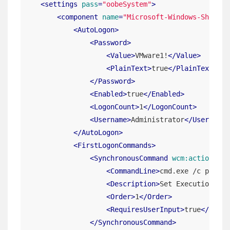
<
settings
pass
=
"oobeSystem"
>
<
component
name
=
"Microsoft-Windows-Shell-S
<
AutoLogon
>
<
Password
>
<
Value
>
VMware1!
</
Value
>
<
PlainText
>
true
</
PlainText
>
</
Password
>
<
Enabled
>
true
</
Enabled
>
<
LogonCount
>
1
</
LogonCount
>
<
Username
>
Administrator
</
Username
>
</
AutoLogon
>
<
FirstLogonCommands
>
<
SynchronousCommand
wcm:action
=
"ad
<
CommandLine
>
cmd.exe /c powers
<
Description
>
Set Execution Pol
<
Order
>
1
</
Order
>
<
RequiresUserInput
>
true
</
Requi
</
SynchronousCommand
>