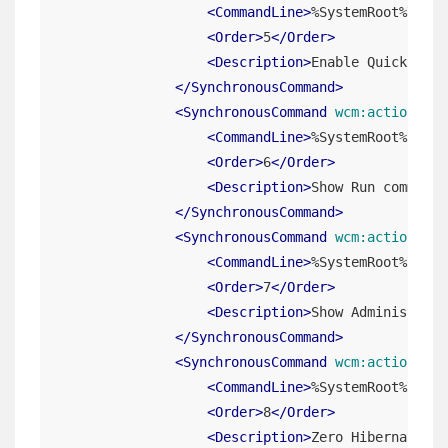
<
CommandLine
>
%SystemRoot%\Syst
<
Order
>
5
</
Order
>
<
Description
>
Enable QuickEdit 
</
SynchronousCommand
>
<
SynchronousCommand
wcm:action
=
"ad
<
CommandLine
>
%SystemRoot%\Syst
<
Order
>
6
</
Order
>
<
Description
>
Show Run command 
</
SynchronousCommand
>
<
SynchronousCommand
wcm:action
=
"ad
<
CommandLine
>
%SystemRoot%\Syst
<
Order
>
7
</
Order
>
<
Description
>
Show Administrati
</
SynchronousCommand
>
<
SynchronousCommand
wcm:action
=
"ad
<
CommandLine
>
%SystemRoot%\Syst
<
Order
>
8
</
Order
>
<
Description
>
Zero Hibernation 