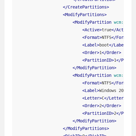
</
CreatePartitions
>
<
ModifyPartitions
>
<
ModifyPartition
wcm:actio
<
Active
>
true
</
Active
>
<
Format
>
NTFS
</
Format
>
<
Label
>
boot
</
Label
>
<
Order
>
1
</
Order
>
<
PartitionID
>
1
</
Partit
</
ModifyPartition
>
<
ModifyPartition
wcm:actio
<
Format
>
NTFS
</
Format
>
<
Label
>
Windows 2016
</
L
<
Letter
>
C
</
Letter
>
<
Order
>
2
</
Order
>
<
PartitionID
>
2
</
Partit
</
ModifyPartition
>
</
ModifyPartitions
>
<
DiskID
>
0
</
DiskID
>