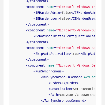
</
component
>
<
component
name
=
"Microsoft-Windows-IE-ESC"
<
IEHardenAdmin
>
false
</
IEHardenAdmin
>
<
IEHardenUser
>
false
</
IEHardenUser
>
</
component
>
<
component
name
=
"Microsoft-Windows-OutOfBo
<
DoNotOpenInitialConfigurationTasksAtL
</
component
>
<
component
name
=
"Microsoft-Windows-Securit
<
SkipAutoActivation
>
true
</
SkipAutoActi
</
component
>
<
component
name
=
"Microsoft-Windows-Deploym
<
RunSynchronous
>
<
RunSynchronousCommand
wcm:action
=
<
Order
>
1
</
Order
>
<
Description
>
Set Execution Pol
<
Path
>
cmd.exe /c powershell -C
</
RunSynchronousCommand
>