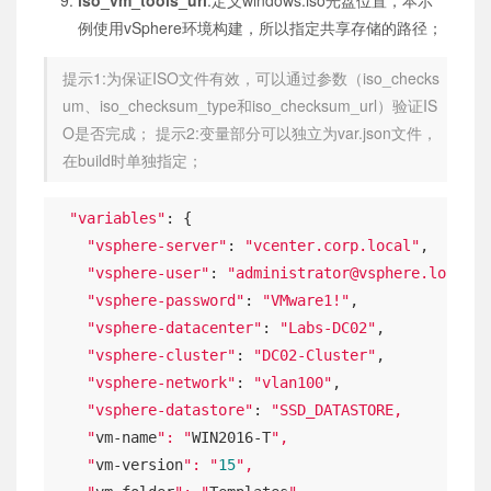
例使用vSphere环境构建，所以指定共享存储的路径；
提示1:为保证ISO文件有效，可以通过参数（iso_checks
um、iso_checksum_type和iso_checksum_url）验证IS
O是否完成； 提示2:变量部分可以独立为var.json文件，
在build时单独指定；
"variables"
: {

"vsphere-server"
: 
"vcenter.corp.local"
,

"vsphere-user"
: 
"administrator@vsphere.local"
,

"vsphere-password"
: 
"VMware1!"
,

"vsphere-datacenter"
: 
"Labs-DC02"
,

"vsphere-cluster"
: 
"DC02-Cluster"
,

"vsphere-network"
: 
"vlan100"
,

"vsphere-datastore"
: 
"SSD_DATASTORE,

    "
vm-name
": "
WIN2016-T
",

    "
vm-version
": "
15
",
