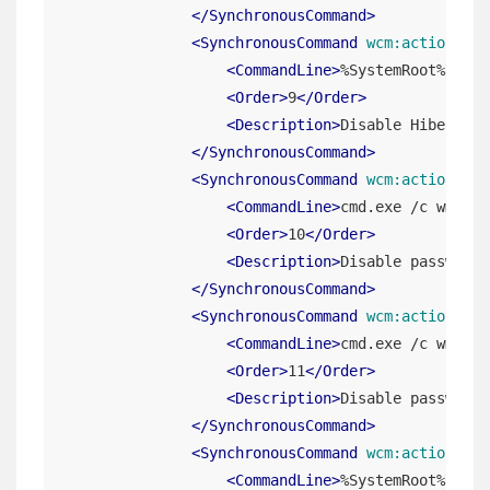
</
SynchronousCommand
>
<
SynchronousCommand
wcm:action
=
"ad
<
CommandLine
>
%SystemRoot%\Syst
<
Order
>
9
</
Order
>
<
Description
>
Disable Hibernati
</
SynchronousCommand
>
<
SynchronousCommand
wcm:action
=
"ad
<
CommandLine
>
cmd.exe /c wmic u
<
Order
>
10
</
Order
>
<
Description
>
Disable password 
</
SynchronousCommand
>
<
SynchronousCommand
wcm:action
=
"ad
<
CommandLine
>
cmd.exe /c wmic u
<
Order
>
11
</
Order
>
<
Description
>
Disable password 
</
SynchronousCommand
>
<
SynchronousCommand
wcm:action
=
"ad
<
CommandLine
>
%SystemRoot%\Syst