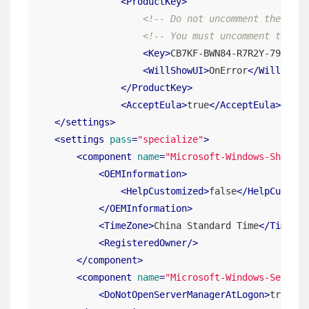
<
ProductKey
>
<!-- Do not uncomment the Key 
<!-- You must uncomment the Ke
<
Key
>
CB7KF-BWN84-R7R2Y-793K2-8
<
WillShowUI
>
OnError
</
WillShowU
</
ProductKey
>
<
AcceptEula
>
true
</
AcceptEula
>
<
br
 /
</
settings
>
<
settings
pass
=
"specialize"
>
<
component
name
=
"Microsoft-Windows-Shell-S
<
OEMInformation
>
<
HelpCustomized
>
false
</
HelpCustomi
</
OEMInformation
>
<
TimeZone
>
China Standard Time
</
TimeZon
<
RegisteredOwner
/>
</
component
>
<
component
name
=
"Microsoft-Windows-ServerM
<
DoNotOpenServerManagerAtLogon
>
true
</
D