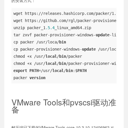
的安装方式：
wget https://releases.hashicorp.com/packer/1.5.4/p
wget https://github.com/rgl/packer-provisioner-win
unzip packer_1
.5
.4
_linux_amd64.zip

tar zxvf packer-provisioner-windows-
update
-linux.t
cp packer /usr/loca/
bin
cp packer-provisioner-windows-
update
 /usr/loca/
bin
chmod +x /usr/
local
/
bin
/packer

chmod +x /usr/
local
/
bin
/packer-provisioner-windows
export
PATH
=/usr/
local
/
bin
:$
PATH
packer 
version
VMware Tools和pvscsi驱动准
备
解压缩已下载的VMware-Tools-core-10.3.10-12406962.zi