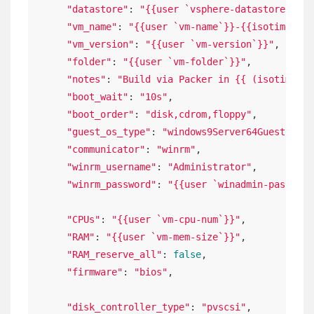
"datastore"
: 
"{{user `vsphere-datastore`}}"
,

"vm_name"
: 
"{{user `vm-name`}}-{{isotime \"2
"vm_version"
: 
"{{user `vm-version`}}"
,

"folder"
: 
"{{user `vm-folder`}}"
,

"notes"
: 
"Build via Packer in {{ (isotime | 
"boot_wait"
: 
"10s"
,

"boot_order"
: 
"disk,cdrom,floppy"
,

"guest_os_type"
: 
"windows9Server64Guest"
,

"communicator"
: 
"winrm"
,

"winrm_username"
: 
"Administrator"
,

"winrm_password"
: 
"{{user `winadmin-password
"CPUs"
: 
"{{user `vm-cpu-num`}}"
,

"RAM"
: 
"{{user `vm-mem-size`}}"
,

"RAM_reserve_all"
: 
false
,

"firmware"
: 
"bios"
,

"disk_controller_type"
: 
"pvscsi"
,
