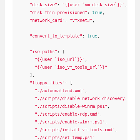
"disk_size"
: 
"{{user `vm-disk-size`}}"
,

"disk_thin_provisioned"
: 
true
,

"network_card"
: 
"vmxnet3"
,

"convert_to_template"
: 
true
,

"iso_paths"
: [

"{{user `iso_url`}}"
,

"{{user `iso_vm_tools_url`}}"
      ],

"floppy_files"
: [

"./autounattend.xml"
,

"./scripts/disable-network-discovery.cmd"
,

"./scripts/disable-winrm.ps1"
,

"./scripts/enable-rdp.cmd"
,

"./scripts/enable-winrm.ps1"
,

"./scripts/install-vm-tools.cmd"
,

"./scripts/set-temp.ps1"