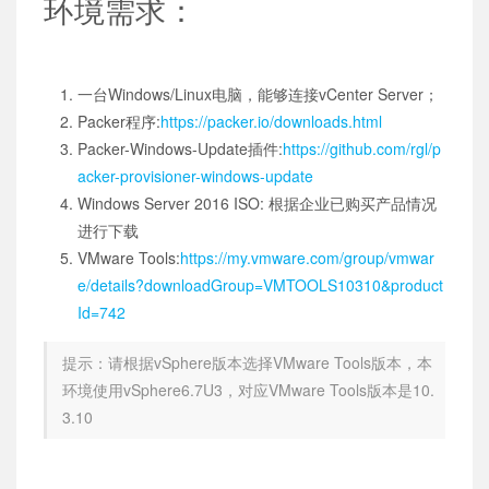
环境需求：
一台Windows/Linux电脑，能够连接vCenter Server；
Packer程序:
https://packer.io/downloads.html
Packer-Windows-Update插件:
https://github.com/rgl/p
acker-provisioner-windows-update
Windows Server 2016 ISO: 根据企业已购买产品情况
进行下载
VMware Tools:
https://my.vmware.com/group/vmwar
e/details?downloadGroup=VMTOOLS10310&product
Id=742
提示：请根据vSphere版本选择VMware Tools版本，本
环境使用vSphere6.7U3，对应VMware Tools版本是10.
3.10