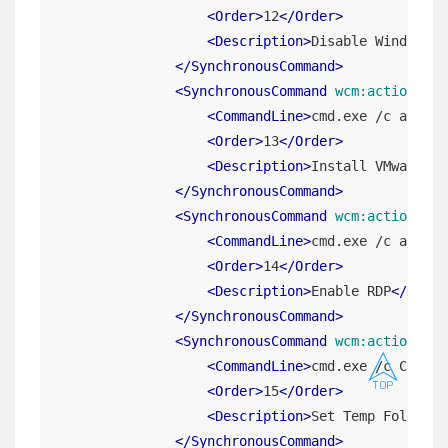
<
Order
>
12
</
Order
>
<
Description
>
Disable Windows F
</
SynchronousCommand
>
<
SynchronousCommand
wcm:action
=
"ad
<
CommandLine
>
cmd.exe /c a:\ins
<
Order
>
13
</
Order
>
<
Description
>
Install VMware To
</
SynchronousCommand
>
<
SynchronousCommand
wcm:action
=
"ad
<
CommandLine
>
cmd.exe /c a:\ena
<
Order
>
14
</
Order
>
<
Description
>
Enable RDP
</
Descr
</
SynchronousCommand
>
<
SynchronousCommand
wcm:action
=
"ad

<
CommandLine
>
cmd.exe /c C:\Win
<
Order
>
15
</
Order
>
<
Description
>
Set Temp Folders
<
</
SynchronousCommand
>