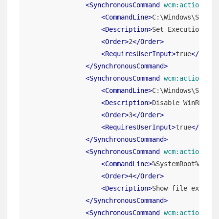
<
SynchronousCommand
wcm:action
=
"ad
<
CommandLine
>
C:\Windows\SysWOW
<
Description
>
Set Execution Pol
<
Order
>
2
</
Order
>
<
RequiresUserInput
>
true
</
Requi
</
SynchronousCommand
>
<
SynchronousCommand
wcm:action
=
"ad
<
CommandLine
>
C:\Windows\System
<
Description
>
Disable WinRM
</
De
<
Order
>
3
</
Order
>
<
RequiresUserInput
>
true
</
Requi
</
SynchronousCommand
>
<
SynchronousCommand
wcm:action
=
"ad
<
CommandLine
>
%SystemRoot%\Syst
<
Order
>
4
</
Order
>
<
Description
>
Show file extensi
</
SynchronousCommand
>
<
SynchronousCommand
wcm:action
=
"ad